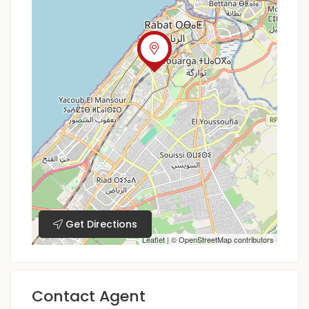
Get Directions
Leaflet
| ©
OpenStreetMap
contributors
Contact Agent