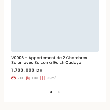
V0006 – Appartement de 2 Chambres
L
Salon avec Balcon à Guich Oudaya
c
1 .700 .000 DH
1
2
2 Br
1 Ba
95 m