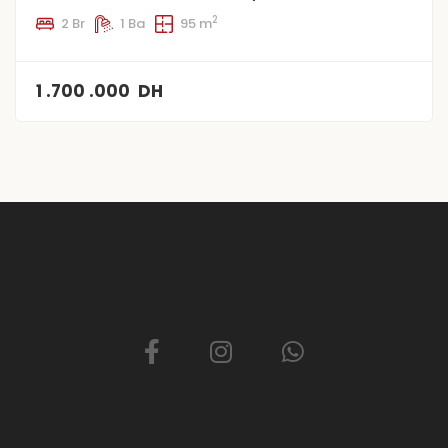
2
2 Br
1 Ba
95 m
1 .700 .000 DH